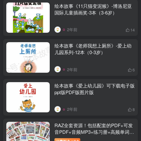
绘本故事《11只猫变泥猴》-博洛尼亚
国际儿童插画奖-3本（3-6岁）
2年前
14
绘本故事《老师我想上厕所》-爱上幼
儿园系列-12本（0-3岁）
2年前
6
绘本故事《爱上幼儿园》可下载电子版
ppt版PDF版图片版
2年前
8
RAZ全套资源！包括配套的PDF+可发
音PDF+音频MP3+练习册+高频单词
+数学手册+写画练习册
付费阅读
9.9