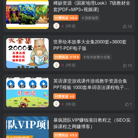
稀缺资源《国家地理Look》7级教材全
套[PDF+MP3+视频课]
付费阅读
6.8
# 国家地理
￥
2年前
12
世界绘本故事大全集2000套+3600套
PPT-PDF电子版
付费阅读
19.8
# 绘本故事大全集
￥
2年前
10
英语课堂游戏课件游戏教学资源合集
PPT模板 1000套单词语法课程电子版
素材幼儿园大中小班小学一二三四年级
付费资源
6
￥
早教启蒙高清a4学前班
3年前
7
暴疯团队VIP赚钱项目教程之（SEO实
操课程之网赚博客）
付费阅读
9.9
￥