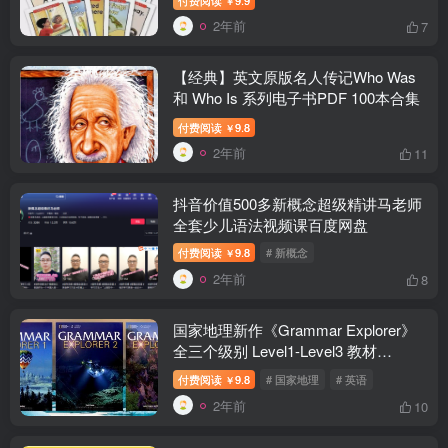
￥
2年前
7
【经典】英文原版名人传记Who Was
和 Who Is 系列电子书PDF 100本合集
付费阅读
9.8
￥
2年前
11
抖音价值500多新概念超级精讲马老师
全套少儿语法视频课百度网盘
付费阅读
9.8
# 新概念
￥
2年前
8
国家地理新作《Grammar Explorer》
全三个级别 Level1-Level3 教材
PDF+音频+答案
付费阅读
9.8
# 国家地理
# 英语
￥
2年前
10